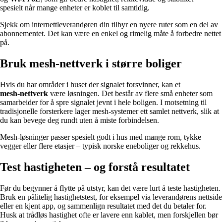
spesielt når mange enheter er koblet til samtidig.
Sjekk om internettleverandøren din tilbyr en nyere ruter som en del av
abonnementet. Det kan være en enkel og rimelig måte å forbedre nettet
på.
Bruk mesh‑nettverk i større boliger
Hvis du har områder i huset der signalet forsvinner, kan et
mesh‑nettverk
være løsningen. Det består av flere små enheter som
samarbeider for å spre signalet jevnt i hele boligen. I motsetning til
tradisjonelle forsterkere lager mesh‑systemer ett samlet nettverk, slik at
du kan bevege deg rundt uten å miste forbindelsen.
Mesh‑løsninger passer spesielt godt i hus med mange rom, tykke
vegger eller flere etasjer – typisk norske eneboliger og rekkehus.
Test hastigheten – og forstå resultatet
Før du begynner å flytte på utstyr, kan det være lurt å teste hastigheten.
Bruk en pålitelig hastighetstest, for eksempel via leverandørens nettside
eller en kjent app, og sammenlign resultatet med det du betaler for.
Husk at trådløs hastighet ofte er lavere enn kablet, men forskjellen bør