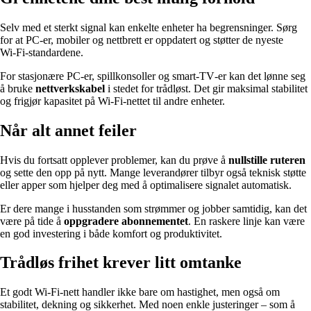
Selv med et sterkt signal kan enkelte enheter ha begrensninger. Sørg
for at PC‑er, mobiler og nettbrett er oppdatert og støtter de nyeste
Wi‑Fi‑standardene.
For stasjonære PC‑er, spillkonsoller og smart‑TV‑er kan det lønne seg
å bruke
nettverkskabel
i stedet for trådløst. Det gir maksimal stabilitet
og frigjør kapasitet på Wi‑Fi‑nettet til andre enheter.
Når alt annet feiler
Hvis du fortsatt opplever problemer, kan du prøve å
nullstille ruteren
og sette den opp på nytt. Mange leverandører tilbyr også teknisk støtte
eller apper som hjelper deg med å optimalisere signalet automatisk.
Er dere mange i husstanden som strømmer og jobber samtidig, kan det
være på tide å
oppgradere abonnementet
. En raskere linje kan være
en god investering i både komfort og produktivitet.
Trådløs frihet krever litt omtanke
Et godt Wi‑Fi‑nett handler ikke bare om hastighet, men også om
stabilitet, dekning og sikkerhet. Med noen enkle justeringer – som å