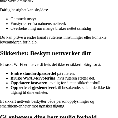
ikke være dramatisk.
Dårlig hastighet kan skyldes:
Gammelt utstyr
Forstyrrelser fra naboens nettverk
Overbelastning når mange bruker nettet samtidig
Du kan prøve å endre kanal i ruterens innstillinger eller kontakte
leverandøren for hjelp.
Sikkerhet: Beskytt nettverket ditt
Et raskt Wi‑Fi er lite verdt hvis det ikke er sikkert. Sørg for å:
Endre standardpassordet
på ruteren.
Bruke WPA3‑kryptering
, hvis ruteren støtter det.
Oppdatere fastvaren
jevnlig for å tette sikkerhetshull.
Opprette et gjestenettverk
til besøkende, slik at de ikke får
tilgang til dine enheter.
Et sikkert nettverk beskytter både personopplysninger og
smarthjem‑enheter mot uønsket tilgang.
Gi enhetene dine best mulig forhold