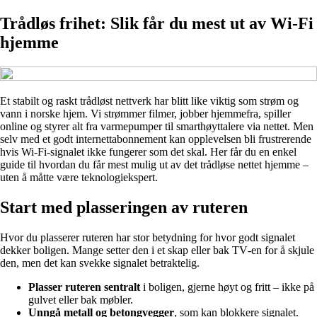
Trådløs frihet: Slik får du mest ut av Wi‑Fi
hjemme
Et stabilt og raskt trådløst nettverk har blitt like viktig som strøm og
vann i norske hjem. Vi strømmer filmer, jobber hjemmefra, spiller
online og styrer alt fra varmepumper til smarthøyttalere via nettet. Men
selv med et godt internettabonnement kan opplevelsen bli frustrerende
hvis Wi‑Fi‑signalet ikke fungerer som det skal. Her får du en enkel
guide til hvordan du får mest mulig ut av det trådløse nettet hjemme –
uten å måtte være teknologiekspert.
Start med plasseringen av ruteren
Hvor du plasserer ruteren har stor betydning for hvor godt signalet
dekker boligen. Mange setter den i et skap eller bak TV‑en for å skjule
den, men det kan svekke signalet betraktelig.
Plasser ruteren sentralt
i boligen, gjerne høyt og fritt – ikke på
gulvet eller bak møbler.
Unngå metall og betongvegger
, som kan blokkere signalet.