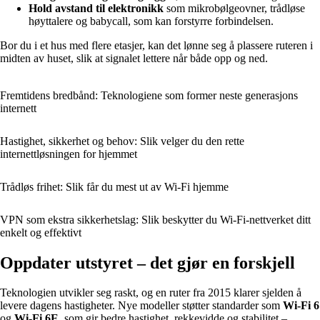
Hold avstand til elektronikk
som mikrobølgeovner, trådløse
høyttalere og babycall, som kan forstyrre forbindelsen.
Bor du i et hus med flere etasjer, kan det lønne seg å plassere ruteren i
midten av huset, slik at signalet lettere når både opp og ned.
Fremtidens bredbånd: Teknologiene som former neste generasjons
internett
Hastighet, sikkerhet og behov: Slik velger du den rette
internettløsningen for hjemmet
Trådløs frihet: Slik får du mest ut av Wi‑Fi hjemme
VPN som ekstra sikkerhetslag: Slik beskytter du Wi‑Fi‑nettverket ditt
enkelt og effektivt
Oppdater utstyret – det gjør en forskjell
Teknologien utvikler seg raskt, og en ruter fra 2015 klarer sjelden å
levere dagens hastigheter. Nye modeller støtter standarder som
Wi‑Fi 6
og
Wi‑Fi 6E
, som gir bedre hastighet, rekkevidde og stabilitet –