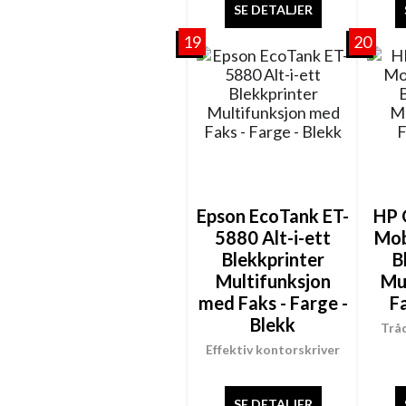
SE DETALJER
19
20
Epson EcoTank ET-
HP 
5880 Alt-i-ett
Mob
Blekkprinter
B
Multifunksjon
Mu
med Faks - Farge -
F
Blekk
Trå
Effektiv kontorskriver
SE DETALJER