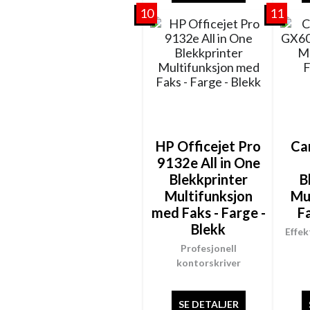
10
11
HP Officejet Pro
Ca
9132e All in One
Blekkprinter
B
Multifunksjon
Mu
med Faks - Farge -
F
Blekk
Effek
Profesjonell
kontorskriver
SE DETALJER