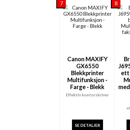
7
8
Canon MAXIFY
B
GX6550
J69
Blekkprinter
ett
Multifunksjon -
Mu
Farge - Blekk
med 
Effektiv kontorskriver
u
SE DETALJER