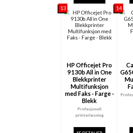
13
14
HP Officejet Pro
C
9130b All in One
G650
Blekkprinter
Mu
Multifunksjon
F
med Faks - Farge -
Profes
Blekk
Profesjonell
printerløsning
SE DETALJER