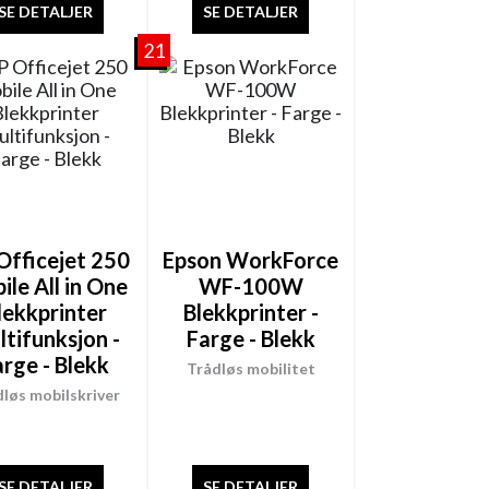
SE DETALJER
SE DETALJER
21
Officejet 250
Epson WorkForce
ile All in One
WF-100W
lekkprinter
Blekkprinter -
ltifunksjon -
Farge - Blekk
arge - Blekk
Trådløs mobilitet
dløs mobilskriver
SE DETALJER
SE DETALJER