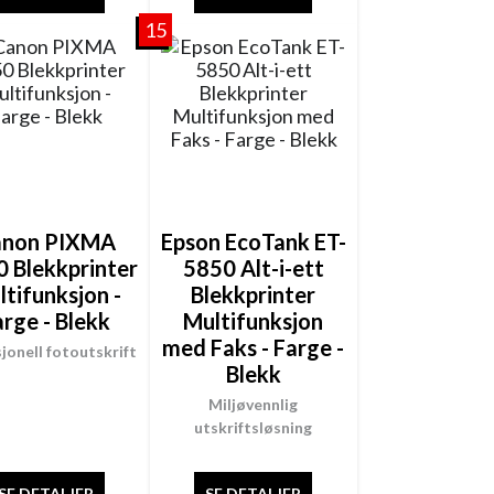
15
anon PIXMA
Epson EcoTank ET-
 Blekkprinter
5850 Alt-i-ett
ltifunksjon -
Blekkprinter
arge - Blekk
Multifunksjon
med Faks - Farge -
jonell fotoutskrift
Blekk
Miljøvennlig
utskriftsløsning
SE DETALJER
SE DETALJER