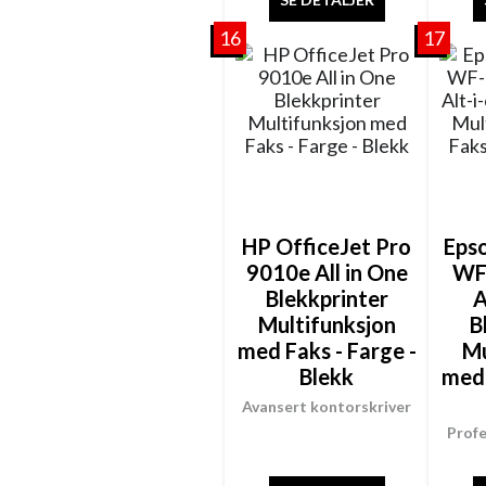
16
17
HP OfficeJet Pro
Eps
9010e All in One
WF
Blekkprinter
A
Multifunksjon
B
med Faks - Farge -
Mu
Blekk
med 
Avansert kontorskriver
Profe