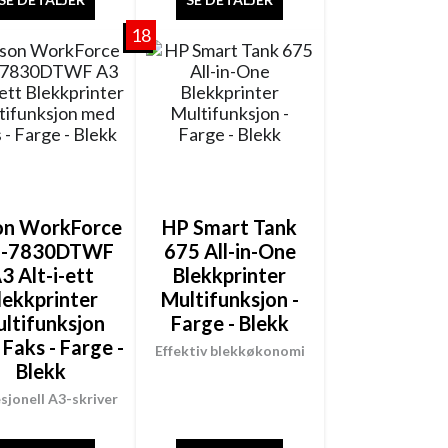
18
on WorkForce
HP Smart Tank
-7830DTWF
675 All-in-One
3 Alt-i-ett
Blekkprinter
lekkprinter
Multifunksjon -
ltifunksjon
Farge - Blekk
Faks - Farge -
Effektiv blekkøkonomi
Blekk
sjonell A3-skriver