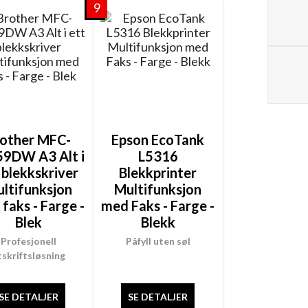
9
rother MFC-
Epson EcoTank
59DW A3 Alt i
L5316
 blekkskriver
Blekkprinter
ltifunksjon
Multifunksjon
faks - Farge -
med Faks - Farge -
Blek
Blekk
Profesjonell
Påfyll uten søl
tskriftsløsning
SE DETALJER
SE DETALJER