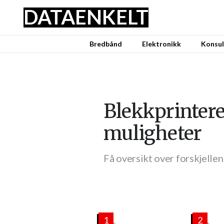
DATA
ENKELT
Bredbånd
Elektronikk
Konsul
Blekkprintere 
muligheter
Få oversikt over forskjellen
1
2