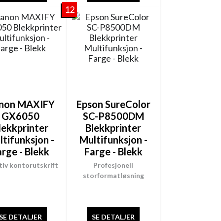
12
non MAXIFY
Epson SureColor
GX6050
SC-P8500DM
lekkprinter
Blekkprinter
ltifunksjon -
Multifunksjon -
arge - Blekk
Farge - Blekk
tiv kontorutskrift
Profesjonell
storformatløsning
SE DETALJER
SE DETALJER