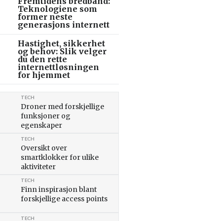
Fremtidens bredbånd:
Teknologiene som
former neste
generasjons internett
Hastighet, sikkerhet
og behov: Slik velger
du den rette
internettløsningen
for hjemmet
TECH
Droner med forskjellige
funksjoner og
egenskaper
TECH
Oversikt over
smartklokker for ulike
aktiviteter
TECH
Finn inspirasjon blant
forskjellige access points
TECH