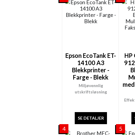
Epson EcoTank ET-
HP 
14100 A3
912
Blekkprinter -
B
Farge - Blekk
Mu
med 
Miljøvennlig
utskriftsløsning
Effek
SE DETALJER
4
5