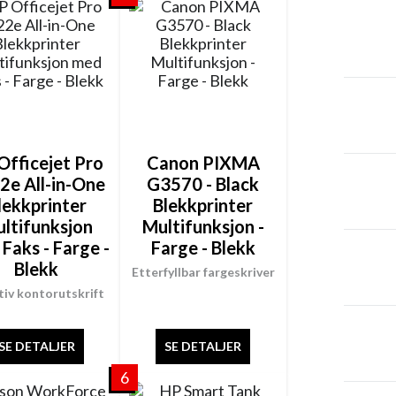
Officejet Pro
Canon PIXMA
2e All-in-One
G3570 - Black
lekkprinter
Blekkprinter
ltifunksjon
Multifunksjon -
Faks - Farge -
Farge - Blekk
Blekk
Etterfyllbar fargeskriver
tiv kontorutskrift
SE DETALJER
SE DETALJER
6