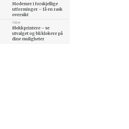
Modemer i forskjellige
utforminger – få en rask
oversikt
TECH
Blekkprintere – se
utvalget og bli klokere på
dine muligheter