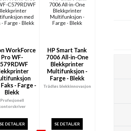
on WorkForce
HP Smart Tank
Pro WF-
7006 All-in-One
C579RDWF
Blekkprinter
lekkprinter
Multifunksjon -
ltifunksjon
Farge - Blekk
Faks - Farge -
Trådløs blekkinnovasjon
Blekk
Profesjonell
kontorskriver
SE DETALJER
SE DETALJER