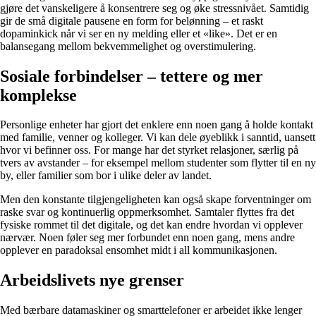
gjøre det vanskeligere å konsentrere seg og øke stressnivået. Samtidig
gir de små digitale pausene en form for belønning – et raskt
dopaminkick når vi ser en ny melding eller et «like». Det er en
balansegang mellom bekvemmelighet og overstimulering.
Sosiale forbindelser – tettere og mer
komplekse
Personlige enheter har gjort det enklere enn noen gang å holde kontakt
med familie, venner og kolleger. Vi kan dele øyeblikk i sanntid, uansett
hvor vi befinner oss. For mange har det styrket relasjoner, særlig på
tvers av avstander – for eksempel mellom studenter som flytter til en ny
by, eller familier som bor i ulike deler av landet.
Men den konstante tilgjengeligheten kan også skape forventninger om
raske svar og kontinuerlig oppmerksomhet. Samtaler flyttes fra det
fysiske rommet til det digitale, og det kan endre hvordan vi opplever
nærvær. Noen føler seg mer forbundet enn noen gang, mens andre
opplever en paradoksal ensomhet midt i all kommunikasjonen.
Arbeidslivets nye grenser
Med bærbare datamaskiner og smarttelefoner er arbeidet ikke lenger