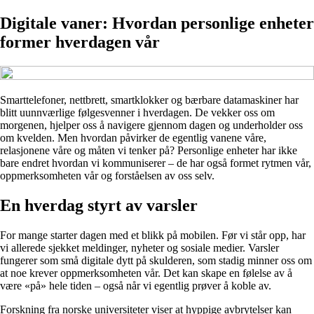
Digitale vaner: Hvordan personlige enheter
former hverdagen vår
Smarttelefoner, nettbrett, smartklokker og bærbare datamaskiner har
blitt uunnværlige følgesvenner i hverdagen. De vekker oss om
morgenen, hjelper oss å navigere gjennom dagen og underholder oss
om kvelden. Men hvordan påvirker de egentlig vanene våre,
relasjonene våre og måten vi tenker på? Personlige enheter har ikke
bare endret hvordan vi kommuniserer – de har også formet rytmen vår,
oppmerksomheten vår og forståelsen av oss selv.
En hverdag styrt av varsler
For mange starter dagen med et blikk på mobilen. Før vi står opp, har
vi allerede sjekket meldinger, nyheter og sosiale medier. Varsler
fungerer som små digitale dytt på skulderen, som stadig minner oss om
at noe krever oppmerksomheten vår. Det kan skape en følelse av å
være «på» hele tiden – også når vi egentlig prøver å koble av.
Forskning fra norske universiteter viser at hyppige avbrytelser kan