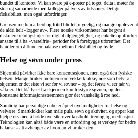
bundet til kontoret. Vi kan svare på e-poster på toget, delta i møter fra
stua og samarbeide med kolleger på tvers av tidssoner. Det gir
fleksibilitet, men også utfordringer.
Grensen mellom arbeid og fritid blir lett utydelig, og mange opplever at
de aldri helt «logger av». Flere norske virksomheter har begynt å
diskutere retningslinjer for digital tilgjengelighet, og enkelte oppfordrer
ansatte til å ha «varselfrie» perioder for å forebygge utbrenthet. Det
handler om å finne en balanse mellom fleksibilitet og hvile.
Helse og søvn under press
Skjermtid påvirker ikke bare konsentrasjonen, men også den fysiske
helsen. Mange bruker mobilen som vekkerklokke, noe som betyr at
skjermen er det siste vi ser før vi sovner – og det første vi ser når vi
våkner. Det blå lyset fra skjermen kan forstyrre søvnen, og den
konstante informasjonsstrømmen gjør det vanskelig å roe ned.
Samtidig har personlige enheter åpnet nye muligheter for helse og
velvære. Smartklokker kan måle puls, søvn og aktivitet, og apper kan
hjelpe oss med å holde oversikt over kosthold, trening og meditasjon.
Teknologien kan altså både være en utfordring og et verktøy for bedre
balanse – alt avhenger av hvordan vi bruker den.