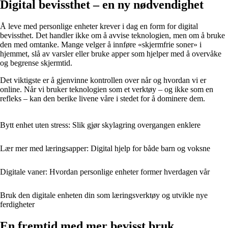
Digital bevissthet – en ny nødvendighet
Å leve med personlige enheter krever i dag en form for digital
bevissthet. Det handler ikke om å avvise teknologien, men om å bruke
den med omtanke. Mange velger å innføre «skjermfrie soner» i
hjemmet, slå av varsler eller bruke apper som hjelper med å overvåke
og begrense skjermtid.
Det viktigste er å gjenvinne kontrollen over når og hvordan vi er
online. Når vi bruker teknologien som et verktøy – og ikke som en
refleks – kan den berike livene våre i stedet for å dominere dem.
Bytt enhet uten stress: Slik gjør skylagring overgangen enklere
Lær mer med læringsapper: Digital hjelp for både barn og voksne
Digitale vaner: Hvordan personlige enheter former hverdagen vår
Bruk den digitale enheten din som læringsverktøy og utvikle nye
ferdigheter
En fremtid med mer bevisst bruk