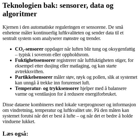
Teknologien bak: sensorer, data og
algoritmer
Kjernen i den automatiske reguleringen er sensorene. De små
enhetene måler kontinuerlig luftkvaliteten og sender data til et
sentralt system som analyserer mønstre og trender.
CO₂-sensorer
oppdager når luften blir tung og oksygenfattig
– typisk i soverom eller oppholdsrom.
Fuktighetssensorer
registrerer når luftfuktigheten stiger, for
eksempel etter dusjing eller matlaging, og kan starte
avtrekksviften.
Partikkelsensorer
måler støv, røyk og pollen, slik at systemet
kan unngå å trekke inn forurenset luft.
Temperatur- og trykksensorer
hjelper med å balansere
varme og ventilasjon for å redusere energiforbruket.
Disse dataene kombineres med lokale værprognoser og informasjon
om vindretning, temperatur og luftkvalitet ute. På den måten kan
systemet forutsi når det er best å lufte – og når det er bedre å holde
vinduene lukket.
Læs også: