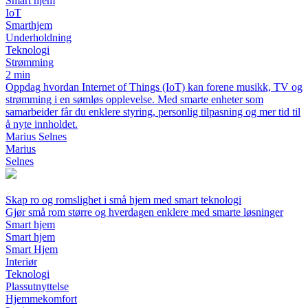
Smart hjem
IoT
Smarthjem
Underholdning
Teknologi
Strømming
2 min
Oppdag hvordan Internet of Things (IoT) kan forene musikk, TV og
strømming i en sømløs opplevelse. Med smarte enheter som
samarbeider får du enklere styring, personlig tilpasning og mer tid til
å nyte innholdet.
Marius Selnes
Marius
Selnes
Skap ro og romslighet i små hjem med smart teknologi
Gjør små rom større og hverdagen enklere med smarte løsninger
Smart hjem
Smart hjem
Smart Hjem
Interiør
Teknologi
Plassutnyttelse
Hjemmekomfort