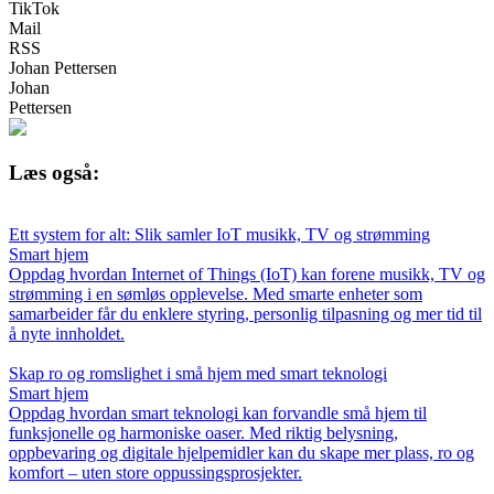
TikTok
Mail
RSS
Johan Pettersen
Johan
Pettersen
Læs også:
Ett system for alt: Slik samler IoT musikk, TV og strømming
Smart hjem
Oppdag hvordan Internet of Things (IoT) kan forene musikk, TV og
strømming i en sømløs opplevelse. Med smarte enheter som
samarbeider får du enklere styring, personlig tilpasning og mer tid til
å nyte innholdet.
Skap ro og romslighet i små hjem med smart teknologi
Smart hjem
Oppdag hvordan smart teknologi kan forvandle små hjem til
funksjonelle og harmoniske oaser. Med riktig belysning,
oppbevaring og digitale hjelpemidler kan du skape mer plass, ro og
komfort – uten store oppussingsprosjekter.