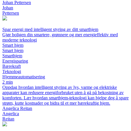
Johan Pettersen
Johan
Pettersen
Spar energi med intelligent styring av ditt smarthjem
Gjør boligen din smartere, grønnere og mer energieffektiv med
moderne teknologi
Smart hjem
Smart hjem
Smarthjem
Energisparing
Bærekraft
Teknologi
Hjemmeautomatisering
2 min
Oppdag hvordan intelligent styring av lys, varme og elektriske
apparater kan redusere energiforbruket uten å gå på bekostning av
komforten. Lær hvordan smarthjem-teknologi kan hjelpe deg å spare
strøm, kutte kostnader og bidra til et mer bærekraftig hjem.
Angelica Reitan
Angelica
Reitan