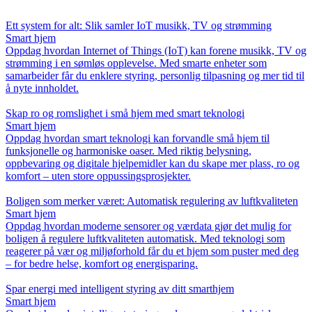
Ett system for alt: Slik samler IoT musikk, TV og strømming
Smart hjem
Oppdag hvordan Internet of Things (IoT) kan forene musikk, TV og
strømming i en sømløs opplevelse. Med smarte enheter som
samarbeider får du enklere styring, personlig tilpasning og mer tid til
å nyte innholdet.
Skap ro og romslighet i små hjem med smart teknologi
Smart hjem
Oppdag hvordan smart teknologi kan forvandle små hjem til
funksjonelle og harmoniske oaser. Med riktig belysning,
oppbevaring og digitale hjelpemidler kan du skape mer plass, ro og
komfort – uten store oppussingsprosjekter.
Boligen som merker været: Automatisk regulering av luftkvaliteten
Smart hjem
Oppdag hvordan moderne sensorer og værdata gjør det mulig for
boligen å regulere luftkvaliteten automatisk. Med teknologi som
reagerer på vær og miljøforhold får du et hjem som puster med deg
– for bedre helse, komfort og energisparing.
Spar energi med intelligent styring av ditt smarthjem
Smart hjem