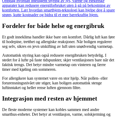
Oppdag hvordan intelligent styring av lys, varme og elektriske
apparater kan redusere energiforbruket uten å gå på bekostning av
komforten. Lær hvordan smarthjem-teknologi kan hjelpe deg å spare
strøm, kutte kostnader og bidra til et mer bærekraftig hjem.
Fordeler for både helse og energibruk
Et godt inneklima handler ikke bare om komfort. Dårlig luft kan føre
til hodepine, tretthet og allergiske reaksjoner. Når boligen regulerer
seg selv, sikres en jevn utskifting av luft uten unødvendig varmetap.
Automatisk styring kan også redusere energibruken betydelig. I
stedet for å lufte på faste tidspunkter, skjer ventilasjonen bare når det
faktisk trengs. Det betyr mindre varmetap om vinteren og færre
timer med kjøling om sommeren.
For allergikere kan systemet være en stor hjelp. Når pollen- eller
forurensningsnivået ute stiger, kan boligen automatisk stenge
luftinntaket og heller rense luften gjennom filtre.
Integrasjon med resten av hjemmet
De fleste moderne systemer kan kobles sammen med andre
smarthus-enheter. Det betyr at ventilasjon, varme, solskjerming og