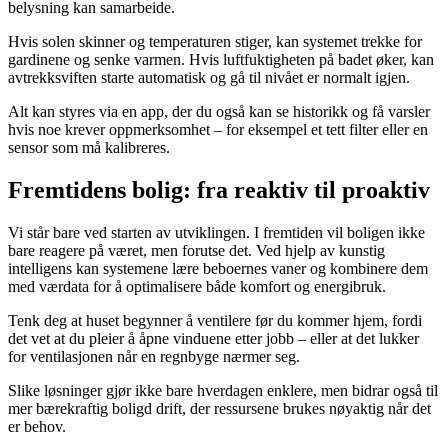
belysning kan samarbeide.
Hvis solen skinner og temperaturen stiger, kan systemet trekke for
gardinene og senke varmen. Hvis luftfuktigheten på badet øker, kan
avtrekksviften starte automatisk og gå til nivået er normalt igjen.
Alt kan styres via en app, der du også kan se historikk og få varsler
hvis noe krever oppmerksomhet – for eksempel et tett filter eller en
sensor som må kalibreres.
Fremtidens bolig: fra reaktiv til proaktiv
Vi står bare ved starten av utviklingen. I fremtiden vil boligen ikke
bare reagere på været, men forutse det. Ved hjelp av kunstig
intelligens kan systemene lære beboernes vaner og kombinere dem
med værdata for å optimalisere både komfort og energibruk.
Tenk deg at huset begynner å ventilere før du kommer hjem, fordi
det vet at du pleier å åpne vinduene etter jobb – eller at det lukker
for ventilasjonen når en regnbyge nærmer seg.
Slike løsninger gjør ikke bare hverdagen enklere, men bidrar også til
mer bærekraftig boligd drift, der ressursene brukes nøyaktig når det
er behov.