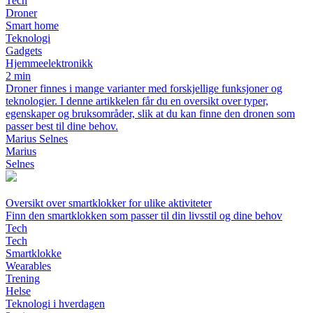
Tech
Droner
Smart home
Teknologi
Gadgets
Hjemmeelektronikk
2 min
Droner finnes i mange varianter med forskjellige funksjoner og
teknologier. I denne artikkelen får du en oversikt over typer,
egenskaper og bruksområder, slik at du kan finne den dronen som
passer best til dine behov.
Marius Selnes
Marius
Selnes
Oversikt over smartklokker for ulike aktiviteter
Finn den smartklokken som passer til din livsstil og dine behov
Tech
Tech
Smartklokke
Wearables
Trening
Helse
Teknologi i hverdagen