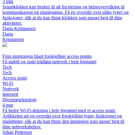
3 min
Smartklokker kan brukes til alt fra trening og helseovervåking til
kommunikasjon og planlegging. Få en oversikt over ulike typer og
funksjoner, slik at du kan finne klokken som passer best til dine
aktiviteter.
Daria Kristiansen
Daria
Kristiansen
Finn inspirasjon blant forskjellige access points
Få stabilt og raskt trådløst nettverk i hele hjemmet
Tech
Tech
Access point
Wi-Fi
Nettverk
Internett
Hjemmeteknologi
4 min
Få bedre Wi-Fi-dekning i hele hjemmet med et access point.
Artikkelen gir en oversikt over forskjellige typer, funksjoner og
muligheter, slik at du kan finne den løsningen som passer best til
dine nettverksbehov.
Johan Pettersen