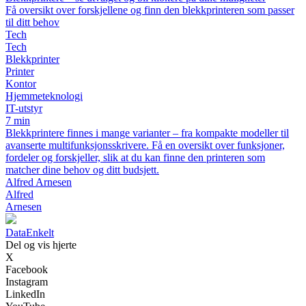
Få oversikt over forskjellene og finn den blekkprinteren som passer
til ditt behov
Tech
Tech
Blekkprinter
Printer
Kontor
Hjemmeteknologi
IT-utstyr
7 min
Blekkprintere finnes i mange varianter – fra kompakte modeller til
avanserte multifunksjonsskrivere. Få en oversikt over funksjoner,
fordeler og forskjeller, slik at du kan finne den printeren som
matcher dine behov og ditt budsjett.
Alfred Arnesen
Alfred
Arnesen
Data
Enkelt
Del og vis hjerte
X
Facebook
Instagram
LinkedIn