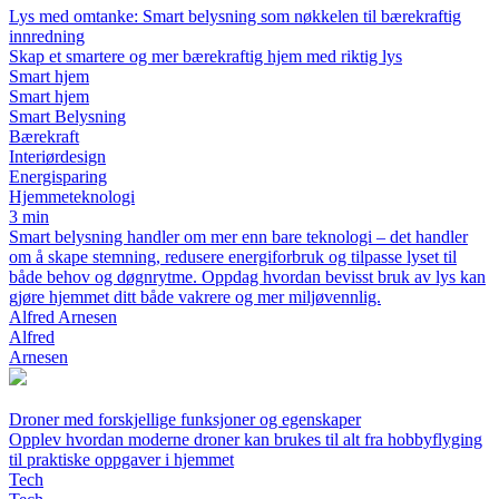
Lys med omtanke: Smart belysning som nøkkelen til bærekraftig
innredning
Skap et smartere og mer bærekraftig hjem med riktig lys
Smart hjem
Smart hjem
Smart Belysning
Bærekraft
Interiørdesign
Energisparing
Hjemmeteknologi
3 min
Smart belysning handler om mer enn bare teknologi – det handler
om å skape stemning, redusere energiforbruk og tilpasse lyset til
både behov og døgnrytme. Oppdag hvordan bevisst bruk av lys kan
gjøre hjemmet ditt både vakrere og mer miljøvennlig.
Alfred Arnesen
Alfred
Arnesen
Droner med forskjellige funksjoner og egenskaper
Opplev hvordan moderne droner kan brukes til alt fra hobbyflyging
til praktiske oppgaver i hjemmet
Tech