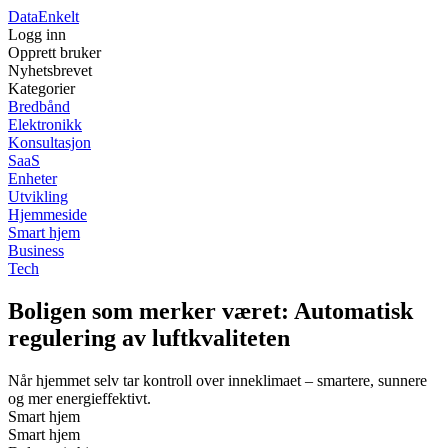
Data
Enkelt
Logg inn
Opprett bruker
Nyhetsbrevet
Kategorier
Bredbånd
Elektronikk
Konsultasjon
SaaS
Enheter
Utvikling
Hjemmeside
Smart hjem
Business
Tech
Boligen som merker været: Automatisk
regulering av luftkvaliteten
Når hjemmet selv tar kontroll over inneklimaet – smartere, sunnere
og mer energieffektivt.
Smart hjem
Smart hjem