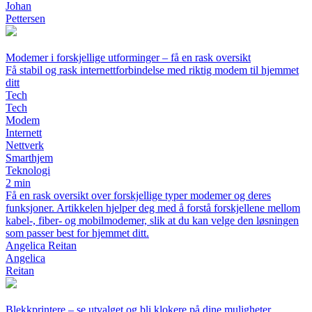
Johan
Pettersen
Modemer i forskjellige utforminger – få en rask oversikt
Få stabil og rask internettforbindelse med riktig modem til hjemmet
ditt
Tech
Tech
Modem
Internett
Nettverk
Smarthjem
Teknologi
2 min
Få en rask oversikt over forskjellige typer modemer og deres
funksjoner. Artikkelen hjelper deg med å forstå forskjellene mellom
kabel-, fiber- og mobilmodemer, slik at du kan velge den løsningen
som passer best for hjemmet ditt.
Angelica Reitan
Angelica
Reitan
Blekkprintere – se utvalget og bli klokere på dine muligheter