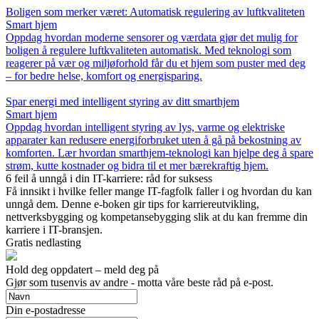
Boligen som merker været: Automatisk regulering av luftkvaliteten
Smart hjem
Oppdag hvordan moderne sensorer og værdata gjør det mulig for
boligen å regulere luftkvaliteten automatisk. Med teknologi som
reagerer på vær og miljøforhold får du et hjem som puster med deg
– for bedre helse, komfort og energisparing.
Spar energi med intelligent styring av ditt smarthjem
Smart hjem
Oppdag hvordan intelligent styring av lys, varme og elektriske
apparater kan redusere energiforbruket uten å gå på bekostning av
komforten. Lær hvordan smarthjem-teknologi kan hjelpe deg å spare
strøm, kutte kostnader og bidra til et mer bærekraftig hjem.
6 feil å unngå i din IT-karriere: råd for suksess
Få innsikt i hvilke feller mange IT-fagfolk faller i og hvordan du kan
unngå dem. Denne e-boken gir tips for karriereutvikling,
nettverksbygging og kompetansebygging slik at du kan fremme din
karriere i IT-bransjen.
Gratis nedlasting
Hold deg oppdatert – meld deg på
Gjør som tusenvis av andre - motta våre beste råd på e-post.
Din e-postadresse