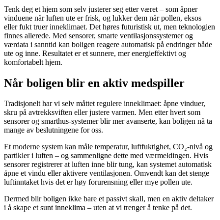
Tenk deg et hjem som selv justerer seg etter været – som åpner
vinduene når luften ute er frisk, og lukker dem når pollen, eksos
eller fukt truer inneklimaet. Det høres futuristisk ut, men teknologien
finnes allerede. Med sensorer, smarte ventilasjonssystemer og
værdata i sanntid kan boligen reagere automatisk på endringer både
ute og inne. Resultatet er et sunnere, mer energieffektivt og
komfortabelt hjem.
Når boligen blir en aktiv medspiller
Tradisjonelt har vi selv måttet regulere inneklimaet: åpne vinduer,
skru på avtrekksviften eller justere varmen. Men etter hvert som
sensorer og smarthus-systemer blir mer avanserte, kan boligen nå ta
mange av beslutningene for oss.
Et moderne system kan måle temperatur, luftfuktighet, CO₂-nivå og
partikler i luften – og sammenligne dette med værmeldingen. Hvis
sensorer registrerer at luften inne blir tung, kan systemet automatisk
åpne et vindu eller aktivere ventilasjonen. Omvendt kan det stenge
luftinntaket hvis det er høy forurensning eller mye pollen ute.
Dermed blir boligen ikke bare et passivt skall, men en aktiv deltaker
i å skape et sunt inneklima – uten at vi trenger å tenke på det.