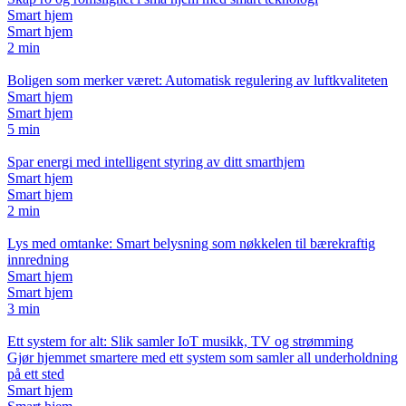
Smart hjem
Smart hjem
2 min
Boligen som merker været: Automatisk regulering av luftkvaliteten
Smart hjem
Smart hjem
5 min
Spar energi med intelligent styring av ditt smarthjem
Smart hjem
Smart hjem
2 min
Lys med omtanke: Smart belysning som nøkkelen til bærekraftig
innredning
Smart hjem
Smart hjem
3 min
Ett system for alt: Slik samler IoT musikk, TV og strømming
Gjør hjemmet smartere med ett system som samler all underholdning
på ett sted
Smart hjem