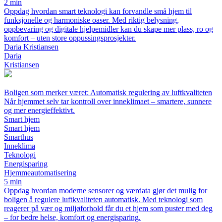
2 min
Oppdag hvordan smart teknologi kan forvandle små hjem til
funksjonelle og harmoniske oaser. Med riktig belysning,
oppbevaring og digitale hjelpemidler kan du skape mer plass, ro og
komfort – uten store oppussingsprosjekter.
Daria Kristiansen
Daria
Kristiansen
Boligen som merker været: Automatisk regulering av luftkvaliteten
Når hjemmet selv tar kontroll over inneklimaet – smartere, sunnere
og mer energieffektivt.
Smart hjem
Smart hjem
Smarthus
Inneklima
Teknologi
Energisparing
Hjemmeautomatisering
5 min
Oppdag hvordan moderne sensorer og værdata gjør det mulig for
boligen å regulere luftkvaliteten automatisk. Med teknologi som
reagerer på vær og miljøforhold får du et hjem som puster med deg
– for bedre helse, komfort og energisparing.