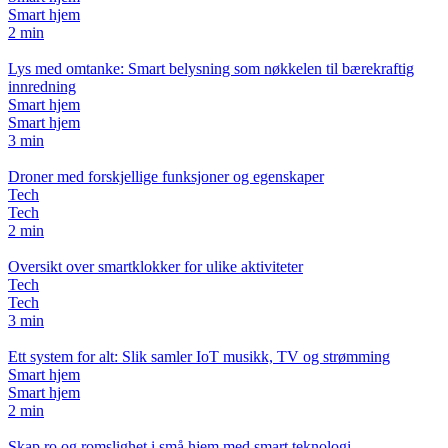
Smart hjem
2 min
Lys med omtanke: Smart belysning som nøkkelen til bærekraftig
innredning
Smart hjem
Smart hjem
3 min
Droner med forskjellige funksjoner og egenskaper
Tech
Tech
2 min
Oversikt over smartklokker for ulike aktiviteter
Tech
Tech
3 min
Ett system for alt: Slik samler IoT musikk, TV og strømming
Smart hjem
Smart hjem
2 min
Skap ro og romslighet i små hjem med smart teknologi